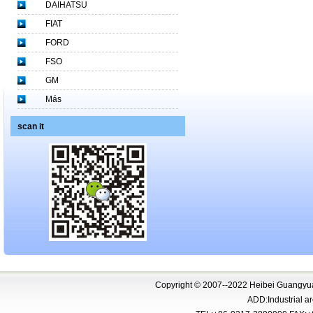
DAIHATSU
FIAT
FORD
FSO
GM
Más
scan it
Copyright © 2007--2022 Heibei Guangyua
ADD:Industrial 