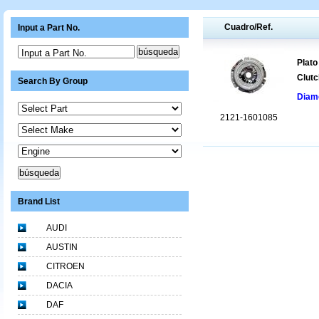
Cuadro/Ref.
Input a Part No.
Input a Part No.
Plato
Clutc
Search By Group
Diame
2121-1601085
Brand List
AUDI
AUSTIN
CITROEN
DACIA
DAF